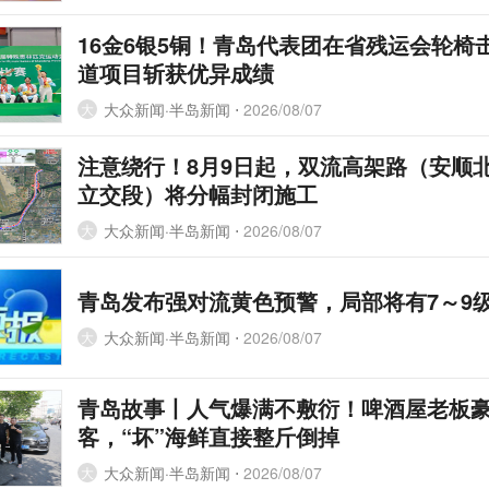
闻
众
新
16金6银5铜！青岛代表团在省残运会轮椅
闻·
道项目斩获优异成绩
半
岛
新
大众新闻·半岛新闻 ⋅
2026/08/07
大
闻
众
新
注意绕行！8月9日起，双流高架路（安顺
闻·
立交段）将分幅封闭施工
半
岛
新
大众新闻·半岛新闻 ⋅
2026/08/07
大
闻
众
新
闻·
青岛发布强对流黄色预警，局部将有7～9
半
岛
大众新闻·半岛新闻 ⋅
2026/08/07
大
新
众
闻
新
闻·
青岛故事丨人气爆满不敷衍！啤酒屋老板
半
客，“坏”海鲜直接整斤倒掉
岛
新
大众新闻·半岛新闻 ⋅
2026/08/07
大
闻