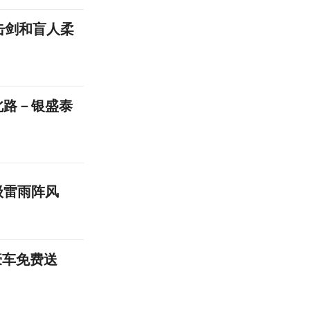
击剑和盲人柔
北路－银盛泰
级雷雨阵风
豪车免费送