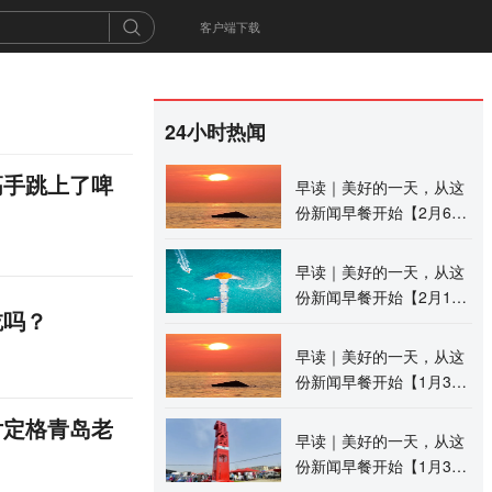
客户端下载
24小时热闻
高手跳上了啤
早读｜美好的一天，从这
份新闻早餐开始【2月6
日】
早读｜美好的一天，从这
份新闻早餐开始【2月1
吃吗？
日】
早读｜美好的一天，从这
份新闻早餐开始【1月31
日】
片定格青岛老
早读｜美好的一天，从这
份新闻早餐开始【1月30
日】