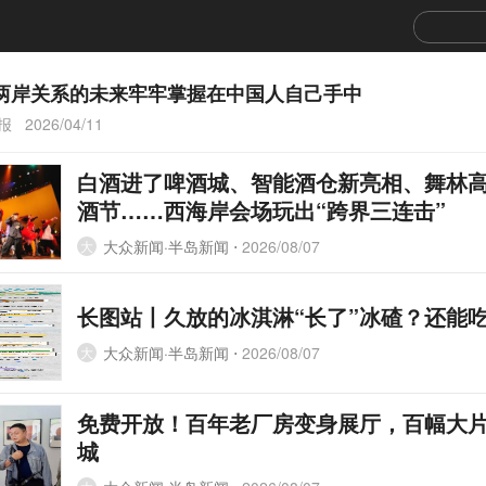
把两岸关系的未来牢牢掌握在中国人自己手中
报
2026/04/11
白酒进了啤酒城、智能酒仓新亮相、舞林
酒节……西海岸会场玩出“跨界三连击”
大众新闻·半岛新闻 ⋅
2026/08/07
大
众
新
闻·
长图站丨久放的冰淇淋“长了”冰碴？还能
半
岛
大众新闻·半岛新闻 ⋅
2026/08/07
大
新
众
闻
新
闻·
免费开放！百年老厂房变身展厅，百幅大
半
城
岛
新