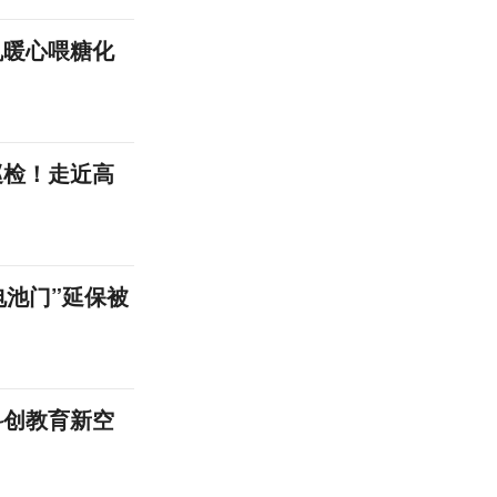
机暖心喂糖化
巡检！走近高
电池门”延保被
科创教育新空